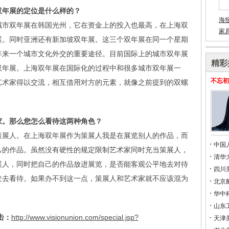
双年展的定位是什么样的？
海
城市双年展在韩国光州，它在资金上的投入也最高，在上海双
家
展。同时亚洲还有新加坡双年展。这三个双年展在同一个星期
年来一个城市文化外交的重要途径。目前国际上的城市双年展
精彩
双年展。上海双年展在国际化的过程中和很多城市双年展一
不忘初
艺术家得以交流，相互借用对方的元素，就像之前提到的双螺
家。那么您怎么看待这两种角色？
策展人。在上海双年展作为策展人我是在展览别人的作品，而
中国
己的作品。虽然没有硬性的规定限制艺术家同时充当策展人，
清华
展人，同时把自己的作品放进展览，是否能客观公平地去对待
四川
发去看待。如果办不到这一点，策展人和艺术家就不应该混为
北京
华中
山东
击：
http://www.visionunion.com/special.jsp?
天津