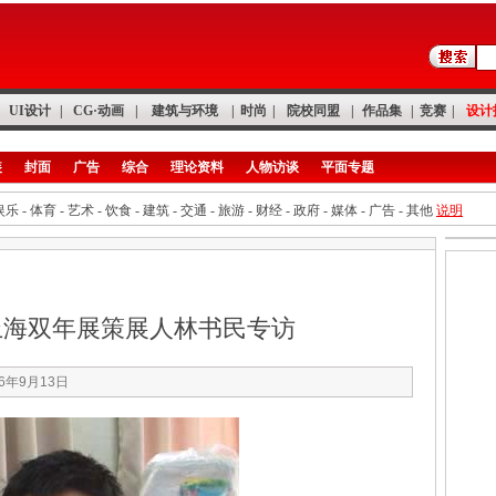
UI设计
|
CG·动画
|
建筑与环境
|
时尚
|
院校同盟
|
作品集
|
竞赛
|
设计
装
封面
广告
综合
理论资料
人物访谈
平面专题
娱乐
-
体育
-
艺术
-
饮食
-
建筑
-
交通
-
旅游
-
财经
-
政府
-
媒体
-
广告
-
其他
说明
计上海双年展策展人林书民专访
06年9月13日