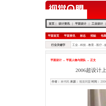
首页
|
设计资讯
|
平面设计
|
工业设计
|
平面首页
平面资讯
标志
招贴
包
行业关键字
工业
-
科技
-
教育
-
医疗
-
平面设计
→
平面人物与团队
→ 正文
2006超设
作者：
林书民
来源：
视觉同盟
时间：
20