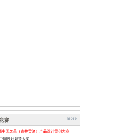
竞赛
届中国之星（古井贡酒）产品设计贡创大赛
26中国设计智造大奖