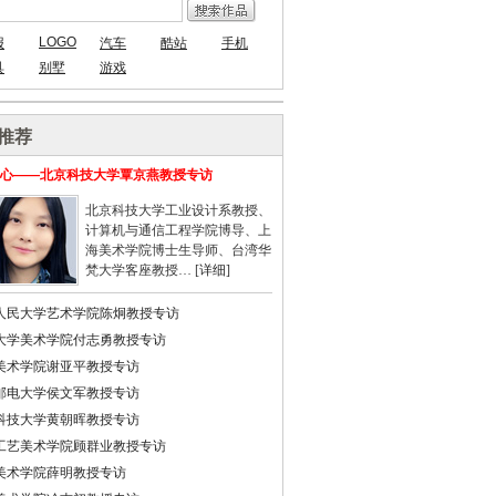
LOGO
报
汽车
酷站
手机
具
别墅
游戏
推荐
心——北京科技大学覃京燕教授专访
北京科技大学工业设计系教授、
计算机与通信工程学院博导、上
海美术学院博士生导师、台湾华
梵大学客座教授… [
详细
]
人民大学艺术学院陈炯教授专访
大学美术学院付志勇教授专访
美术学院谢亚平教授专访
邮电大学侯文军教授专访
科技大学黄朝晖教授专访
工艺美术学院顾群业教授专访
美术学院薛明教授专访