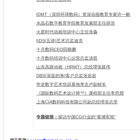
IDMT（深圳环球数码）资深动画教育专家许一帆
·
水晶石数字教育学院教育发展部主任薛浩
·
火星时代动画培训中心主任张淼
·
5DS(五谛)艺术总监迪克
·
十月数码CEO田晓鹏
·
十月数码培训中心运营总监汤哲
·
山东高路动画（HRMT）总经理张路伟
·
DBS(深蓝的海)客户总监张岩岩
·
华龙数字艺术培训基地李念卢副校长
·
《国际数码艺术设计师™》课程部主任李思熠
·
上海CIA数码科技有限公司副总经理吴志坚
·
专题链接：
探访中国CG行业的“黄埔军校”
·