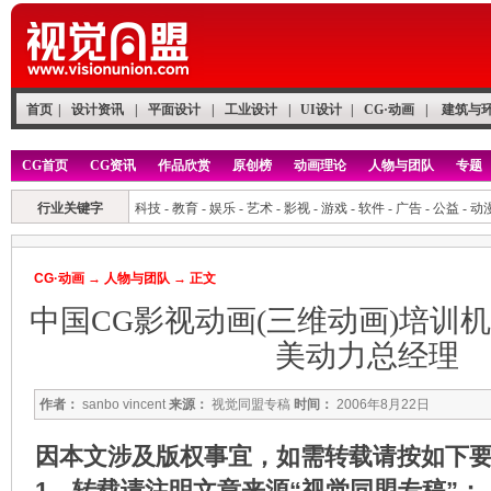
首页
|
设计资讯
|
平面设计
|
工业设计
|
UI设计
|
CG·动画
|
建筑与
CG首页
CG资讯
作品欣赏
原创榜
动画理论
人物与团队
专题
行业关键字
科技
-
教育
-
娱乐
-
艺术
-
影视
-
游戏
-
软件
-
广告
-
公益
-
动
CG·动画
→
人物与团队
→ 正文
中国CG影视动画(三维动画)培训
美动力总经理
作者：
sanbo vincent
来源：
视觉同盟专稿
时间：
2006年8月22日
因本文涉及版权事宜，如需转载请按如下
1、转载请注明文章来源“视觉同盟专稿”；