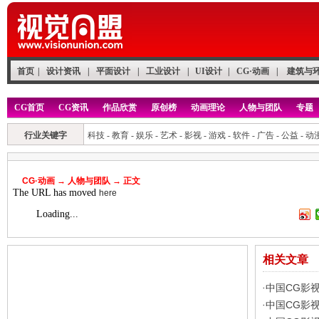
首页
|
设计资讯
|
平面设计
|
工业设计
|
UI设计
|
CG·动画
|
建筑与
CG首页
CG资讯
作品欣赏
原创榜
动画理论
人物与团队
专题
行业关键字
科技
-
教育
-
娱乐
-
艺术
-
影视
-
游戏
-
软件
-
广告
-
公益
-
动
CG·动画
→
人物与团队
→ 正文
The URL has moved
here
Loading...
相关文章
中国CG影
·
中国CG影
·