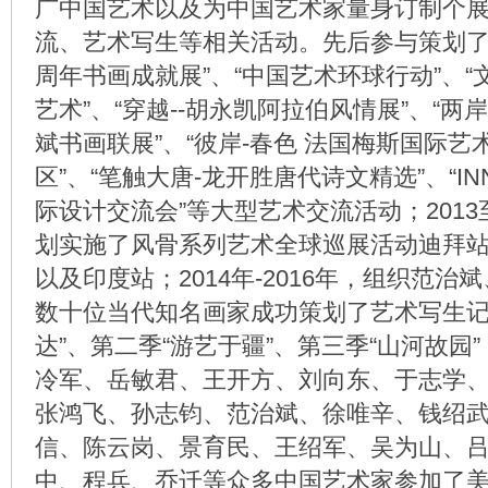
广中国艺术以及为中国艺术家量身订制个
流、艺术写生等相关活动。先后参与策划了
周年书画成就展”、“中国艺术环球行动”、“
艺术”、“穿越--胡永凯阿拉伯风情展”、“两
斌书画联展”、“彼岸-春色 法国梅斯国际
区”、“笔触大唐-龙开胜唐代诗文精选”、“IN
际设计交流会”等大型艺术交流活动；2013
划实施了风骨系列艺术全球巡展活动迪拜
以及印度站；2014年-2016年，组织范
数十位当代知名画家成功策划了艺术写生记
达”、第二季“游艺于疆”、第三季“山河故园
冷军、岳敏君、王开方、刘向东、于志学
张鸿飞、孙志钧、范治斌、徐唯辛、钱绍
信、陈云岗、景育民、王绍军、吴为山、
中、程兵、乔迁等众多中国艺术家参加了