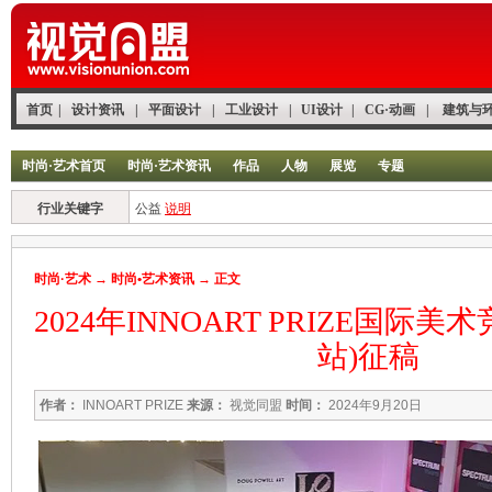
首页
|
设计资讯
|
平面设计
|
工业设计
|
UI设计
|
CG·动画
|
建筑与
时尚·艺术首页
时尚·艺术资讯
作品
人物
展览
专题
行业关键字
公益
说明
时尚·艺术
→
时尚•艺术资讯
→ 正文
2024年INNOART PRIZE国际
站)征稿
作者：
INNOART PRIZE
来源：
视觉同盟
时间：
2024年9月20日