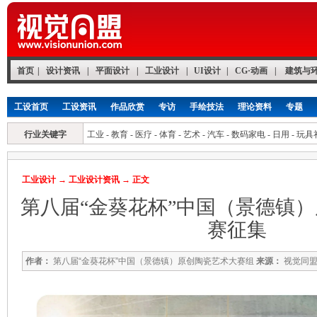
首页
|
设计资讯
|
平面设计
|
工业设计
|
UI设计
|
CG·动画
|
建筑与
工设首页
工设资讯
作品欣赏
专访
手绘技法
理论资料
专题
行业关键字
工业
-
教育
-
医疗
-
体育
-
艺术
-
汽车
-
数码家电
-
日用
-
玩具
工业设计
→
工业设计资讯
→ 正文
第八届“金葵花杯”中国（景德镇
赛征集
作者：
第八届“金葵花杯”中国（景德镇）原创陶瓷艺术大赛组
来源：
视觉同