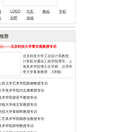
LOGO
报
汽车
酷站
手机
具
别墅
游戏
推荐
心——北京科技大学覃京燕教授专访
北京科技大学工业设计系教授、
计算机与通信工程学院博导、上
海美术学院博士生导师、台湾华
梵大学客座教授… [
详细
]
人民大学艺术学院陈炯教授专访
大学美术学院付志勇教授专访
美术学院谢亚平教授专访
邮电大学侯文军教授专访
科技大学黄朝晖教授专访
工艺美术学院顾群业教授专访
美术学院薛明教授专访