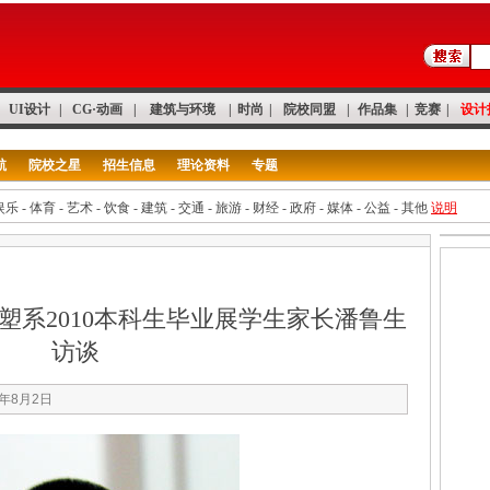
UI设计
|
CG·动画
|
建筑与环境
|
时尚
|
院校同盟
|
作品集
|
竞赛
|
设计
航
院校之星
招生信息
理论资料
专题
娱乐
-
体育
-
艺术
-
饮食
-
建筑
-
交通
-
旅游
-
财经
-
政府
-
媒体
-
公益
-
其他
说明
塑系2010本科生毕业展学生家长潘鲁生
访谈
0年8月2日