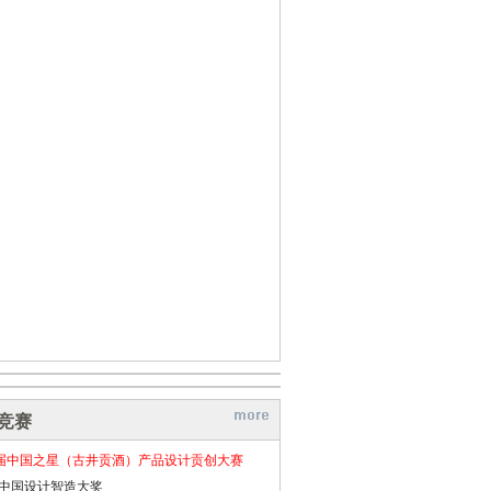
竞赛
届中国之星（古井贡酒）产品设计贡创大赛
26中国设计智造大奖