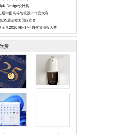
6年K-Design设计奖
三届中国高等院校设计作品大赛
6第35届金犊奖国际竞赛
斯金龟2026国际野生自然节海报大赛
欣赏