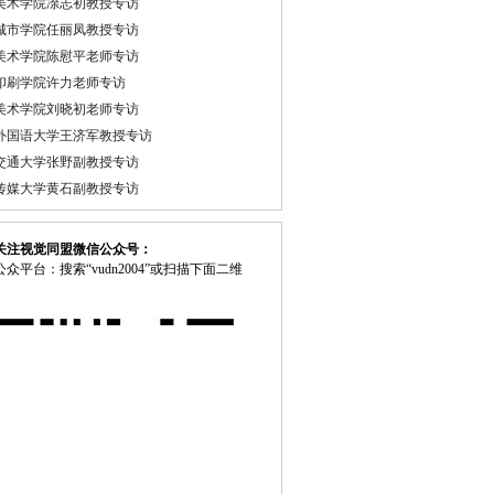
美术学院凃志初教授专访
城市学院任丽凤教授专访
美术学院陈慰平老师专访
印刷学院许力老师专访
美术学院刘晓初老师专访
外国语大学王济军教授专访
交通大学张野副教授专访
传媒大学黄石副教授专访
关注视觉同盟微信公众号：
众平台：搜索“vudn2004”或扫描下面二维