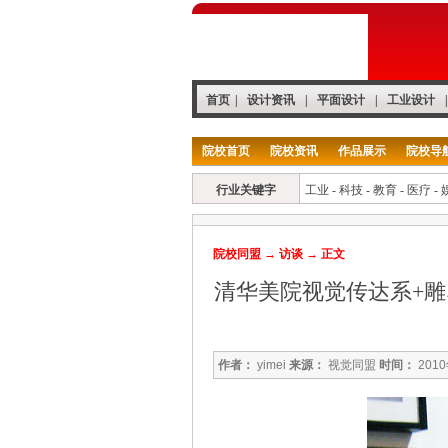
首页
|
设计资讯
|
平面设计
|
工业设计
|
院校首页
院校资讯
作品展示
院校导
行业关键字
工业
-
科技
-
教育
-
医疗
-
院校同盟
→
访谈
→ 正文
清华美院视觉传达系+雕
作者：
yimei
来源：
视觉同盟
时间：
201