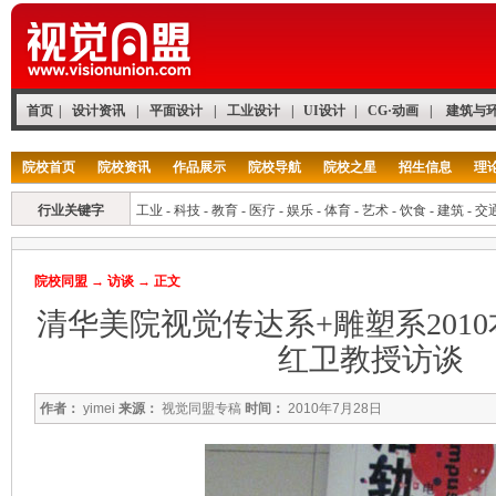
首页
|
设计资讯
|
平面设计
|
工业设计
|
UI设计
|
CG·动画
|
建筑与
院校首页
院校资讯
作品展示
院校导航
院校之星
招生信息
理
行业关键字
工业
-
科技
-
教育
-
医疗
-
娱乐
-
体育
-
艺术
-
饮食
-
建筑
-
交
院校同盟
→
访谈
→ 正文
清华美院视觉传达系+雕塑系201
红卫教授访谈
作者：
yimei
来源：
视觉同盟专稿
时间：
2010年7月28日