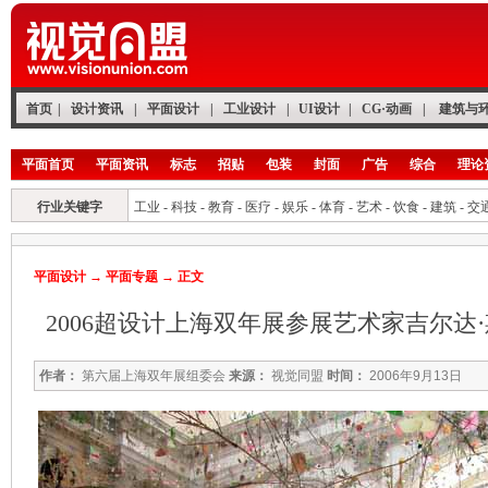
首页
|
设计资讯
|
平面设计
|
工业设计
|
UI设计
|
CG·动画
|
建筑与
平面首页
平面资讯
标志
招贴
包装
封面
广告
综合
理论
行业关键字
工业
-
科技
-
教育
-
医疗
-
娱乐
-
体育
-
艺术
-
饮食
-
建筑
-
交
平面设计
→
平面专题
→ 正文
2006超设计上海双年展参展艺术家吉尔达·
作者：
第六届上海双年展组委会
来源：
视觉同盟
时间：
2006年9月13日