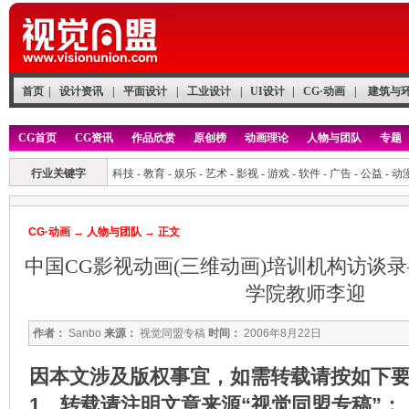
首页
|
设计资讯
|
平面设计
|
工业设计
|
UI设计
|
CG·动画
|
建筑与
CG首页
CG资讯
作品欣赏
原创榜
动画理论
人物与团队
专题
行业关键字
科技
-
教育
-
娱乐
-
艺术
-
影视
-
游戏
-
软件
-
广告
-
公益
-
动
CG·动画
→
人物与团队
→ 正文
中国CG影视动画(三维动画)培训机构访谈
学院教师李迎
作者：
Sanbo
来源：
视觉同盟专稿
时间：
2006年8月22日
因本文涉及版权事宜，如需转载请按如下
1、转载请注明文章来源“视觉同盟专稿”；