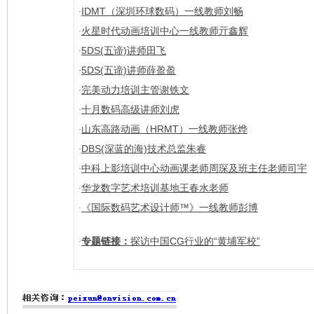
IDMT（深圳环球数码）一线教师刘畅
·
火星时代动画培训中心一线教师亓鑫辉
·
5DS(五谛)讲师田飞
·
5DS(五谛)讲师薛盈盈
·
完美动力培训主管谢铁文
·
十月数码高级讲师刘虎
·
山东高路动画（HRMT）一线教师张烨
·
DBS(深蓝的海)技术总监朱睿
·
中科上影培训中心动画课老师周琛及班主任老师司宇
·
华龙数字艺术培训基地王春水老师
·
《国际数码艺术设计师™》一线教师彭博
·
专题链接：
探访中国CG行业的“黄埔军校”
·