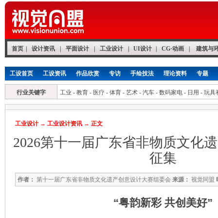
首页
|
设计资讯
|
平面设计
|
工业设计
|
UI设计
|
CG·动画
|
建筑与
工设首页
工设资讯
作品欣赏
专访
手绘技法
理论资料
专题
行业关键字
工业
-
教育
-
医疗
-
体育
-
艺术
-
汽车
-
数码家电
-
日用
-
玩具
工业设计
→
工业设计资讯
→ 正文
2026第十一届广东省非物质文化
征集
作者：
第十一届广东省非物质文化遗产创意设计大赛组委会
来源：
视觉同盟
“粤韵新彩 共创美好”