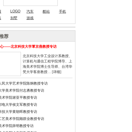
LOGO
报
汽车
酷站
手机
具
别墅
游戏
推荐
心——北京科技大学覃京燕教授专访
北京科技大学工业设计系教授、
计算机与通信工程学院博导、上
海美术学院博士生导师、台湾华
梵大学客座教授… [
详细
]
人民大学艺术学院陈炯教授专访
大学美术学院付志勇教授专访
美术学院谢亚平教授专访
邮电大学侯文军教授专访
科技大学黄朝晖教授专访
工艺美术学院顾群业教授专访
美术学院薛明教授专访