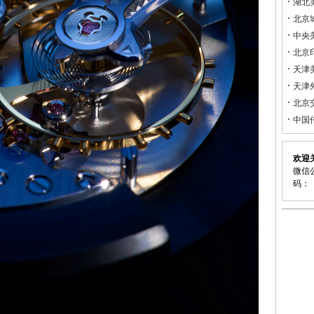
湖北
北京
中央
北京
天津
天津
北京
中国
欢迎
微信公
码：