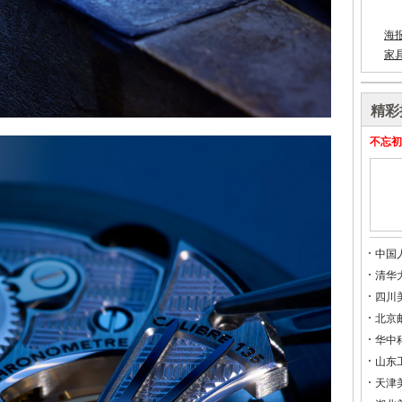
海
家
精彩
不忘初
中国
清华
四川
北京
华中
山东
天津