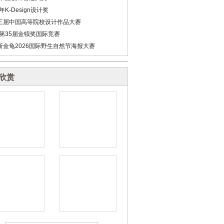
6年K-Design设计奖
三届中国高等院校设计作品大赛
6第35届金犊奖国际竞赛
斯金龟2026国际野生自然节海报大赛
欣赏