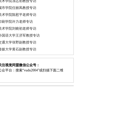
美术学院凃志初教授专访
城市学院任丽凤教授专访
美术学院陈慰平老师专访
印刷学院许力老师专访
美术学院刘晓初老师专访
外国语大学王济军教授专访
交通大学张野副教授专访
传媒大学黄石副教授专访
关注视觉同盟微信公众号：
众平台：搜索“vudn2004”或扫描下面二维