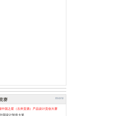
竞赛
届中国之星（古井贡酒）产品设计贡创大赛
26中国设计智造大奖