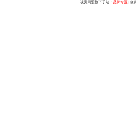
视觉同盟旗下子站：
品牌专区
|
创