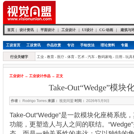
首页
|
设计资讯
|
平面设计
|
工业设计
|
UI设计
|
CG·动画
|
建筑与
工设首页
工设资讯
作品欣赏
专访
手绘技法
理论资料
专题
行业关键字
工业
-
教育
-
医疗
-
体育
-
艺术
-
汽车
-
数码家电
-
日用
-
玩具
工业设计
→
工业设计作品
→ 正文
Take-Out“Wedge”模
作者：
Rodrigo Torres
来源：
视觉同盟
时间：
2026年5月9日
Take-Out“Wedge”是一款模块化座椅系
功能，更塑造人与人之间的联结。“Wedge
态，而是一种关系性的表达：它以独特的