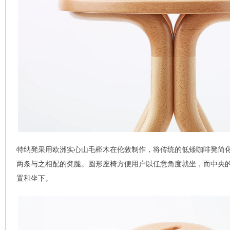
特纳凳采用欧洲实心山毛榉木在伦敦制作，将传统的低矮咖啡凳简
两条与之相配的凳腿。圆形座椅方便用户以任意角度就坐，而中央
置和坐下。