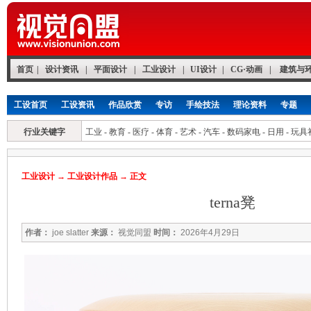
首页
|
设计资讯
|
平面设计
|
工业设计
|
UI设计
|
CG·动画
|
建筑与
工设首页
工设资讯
作品欣赏
专访
手绘技法
理论资料
专题
行业关键字
工业
-
教育
-
医疗
-
体育
-
艺术
-
汽车
-
数码家电
-
日用
-
玩具
工业设计
→
工业设计作品
→ 正文
terna凳
作者：
joe slatter
来源：
视觉同盟
时间：
2026年4月29日