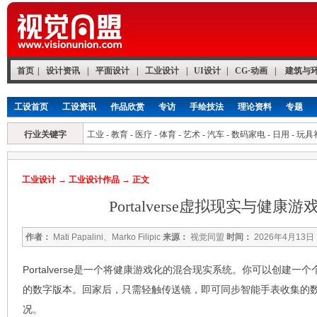
首页
|
设计资讯
|
平面设计
|
工业设计
|
UI设计
|
CG·动画
|
建筑与
工设首页
工设资讯
作品欣赏
专访
手绘技法
理论资料
专题
行业关键字
工业
-
教育
-
医疗
-
体育
-
艺术
-
汽车
-
数码家电
-
日用
-
玩具
工业设计
→
工业设计作品
→ 正文
Portalverse虚拟现实与健康
作者：
Mati Papalini、Marko Filipic
来源：
视觉同盟
时间：
2026年4月13日
Portalverse是一个将健康游戏化的混合现实系统。你可以创建
的数字版本。回家后，只需轻触传送镜，即可同步智能手表收集的
况。