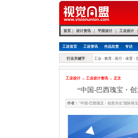
首页
|
设计资讯
|
平面设计
|
工业设计
|
工设首页
工设资讯
作品欣赏
专访
行业关键字
工业
-
教育
-
医疗
-
体育
-
工业设计
→
工业设计资讯
→ 正文
“中国-巴西瑰宝・
作者：
“中国-巴西瑰宝・创意共生”国际珠