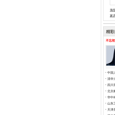
海
家
精彩
）
不忘初
中国
清华
四川
北京
华中
山东
天津