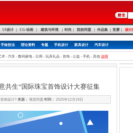
UI设计
|
CG·动画
|
建筑与环境
|
时尚
|
院校同盟
|
作品集
|
竞赛
|
设计
手绘技法
理论资料
专题
手机设计
家具设计
汽车设计
艺术
-
汽车
-
数码家电
-
日用
-
玩具礼品
-
首饰
-
公益
-
手机
-
其他
说明
创意共生”国际珠宝首饰设计大赛征集
宝首饰设计?
来源：
视觉同盟
时间：
2025年12月19日