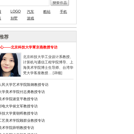
LOGO
报
汽车
酷站
手机
具
别墅
游戏
推荐
心——北京科技大学覃京燕教授专访
北京科技大学工业设计系教授、
计算机与通信工程学院博导、上
海美术学院博士生导师、台湾华
梵大学客座教授… [
详细
]
人民大学艺术学院陈炯教授专访
大学美术学院付志勇教授专访
美术学院谢亚平教授专访
邮电大学侯文军教授专访
科技大学黄朝晖教授专访
工艺美术学院顾群业教授专访
美术学院薛明教授专访