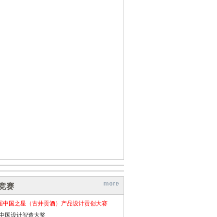
竞赛
届中国之星（古井贡酒）产品设计贡创大赛
26中国设计智造大奖