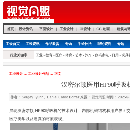
首页
|
设计资讯
|
平面设计
|
工业设计
|
UI设计
|
CG·动画
|
建筑与
工设首页
工设资讯
作品欣赏
专访
手绘技法
理论资料
专题
行业关键字
工业
-
教育
-
医疗
-
体育
-
艺术
-
汽车
-
数码家电
-
日用
-
玩具
工业设计
→
工业设计作品
→ 正文
汉密尔顿医用HF90呼吸
作者：
Sergey Tyurin、Daniel Cardo Borraz
来源：
视觉同盟
时间：
2025年
展现汉密尔顿-HF90呼吸机的技术设计、内部机械结构和用户界面
医疗美学以及逼真的材质表现。