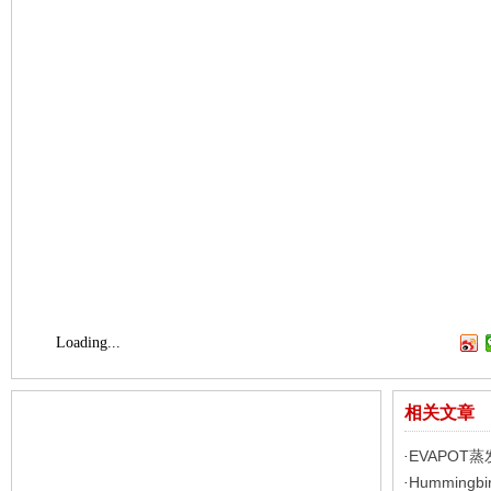
Loading...
相关文章
EVAPOT
·
Humming
·