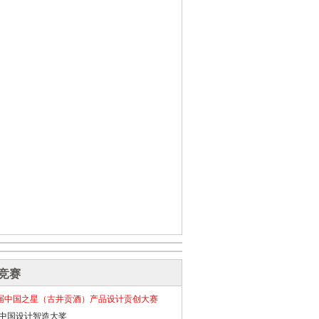
竞赛
届中国之星（古井贡酒）产品设计贡创大赛
26中国设计智造大奖