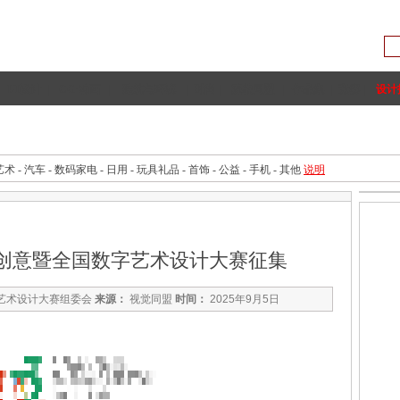
UI设计
|
CG·动画
|
建筑与环境
|
时尚
|
院校同盟
|
作品集
|
竞赛
|
设计
手绘技法
理论资料
专题
手机设计
家具设计
汽车设计
艺术
-
汽车
-
数码家电
-
日用
-
玩具礼品
-
首饰
-
公益
-
手机
-
其他
说明
国好创意暨全国数字艺术设计大赛征集
字艺术设计大赛组委会
来源：
视觉同盟
时间：
2025年9月5日