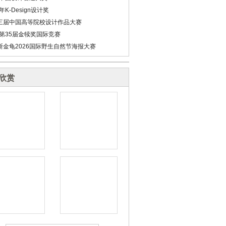
6年K-Design设计奖
三届中国高等院校设计作品大赛
6第35届金犊奖国际竞赛
斯金龟2026国际野生自然节海报大赛
欣赏