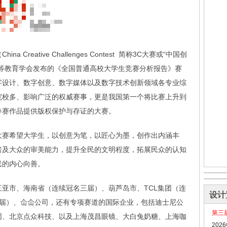
China Creative Challenges Contest 简称3C大赛或“中国创
等教育学会发布的《全国普通高校大学生竞赛分析报告》赛
字设计、数字创意、数字媒体以及数字技术创新领域各专业综
院校多、影响广泛的权威赛事，更是我国第一个将比赛上升到
参赛作品提供版权保护与存证的大赛。
大赛希望大学生，以创意为笔，以匠心为墨，创作出内涵丰
普及大众的审美能力，提升全民的文明程度，拓展民众的认知
民的内心向善。
亚市、海南省（连续冠名三届）、葫芦岛市、TCL集团（连
设计
三届）、仚仚公司，还有专项赛道的国际企业，包括迪士尼公
第三
团、北京点众科技、以及上海茂昌眼镜、大白兔奶糖、上海咖
20