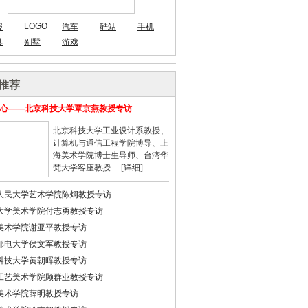
LOGO
报
汽车
酷站
手机
具
别墅
游戏
推荐
心——北京科技大学覃京燕教授专访
北京科技大学工业设计系教授、
计算机与通信工程学院博导、上
海美术学院博士生导师、台湾华
梵大学客座教授… [
详细
]
人民大学艺术学院陈炯教授专访
大学美术学院付志勇教授专访
美术学院谢亚平教授专访
邮电大学侯文军教授专访
科技大学黄朝晖教授专访
工艺美术学院顾群业教授专访
美术学院薛明教授专访