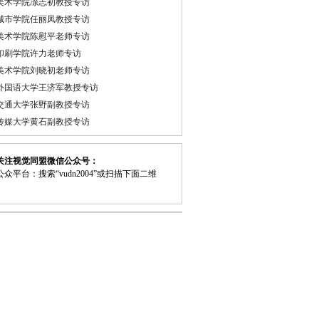
美术学院凃志初教授专访
城市学院任丽凤教授专访
美术学院陈慰平老师专访
印刷学院许力老师专访
美术学院刘晓初老师专访
外国语大学王济军教授专访
交通大学张野副教授专访
传媒大学黄石副教授专访
关注视觉同盟微信公众号：
众平台：搜索“vudn2004”或扫描下面二维