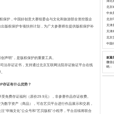
湖北
北京
中央
权保护，中国好创意大赛组委会与文化和旅游部全资控股企
北京
天津
推出版权保护专项扶持计划，为广大参赛师生提供版权保护补
天津
北京
中国
“原创声明”，是版权保护的重要工具。
欢迎
微信公
级为司法存证证书，支持通过北京互联网法院存证验证平台在线
码：
撑。
IP存证有什么优势？
享受免费存证福利（原价29.9元），非参赛作品存证收费。
变为数字资产（商品），可在艺贝平台进行作品展示和交易，
注“华瀚文化”公众号和“艺贝版权”小程序，平台后续将联合