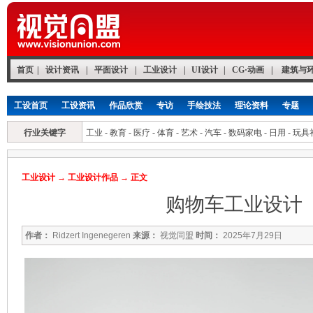
首页
|
设计资讯
|
平面设计
|
工业设计
|
UI设计
|
CG·动画
|
建筑与
工设首页
工设资讯
作品欣赏
专访
手绘技法
理论资料
专题
行业关键字
工业
-
教育
-
医疗
-
体育
-
艺术
-
汽车
-
数码家电
-
日用
-
玩具
工业设计
→
工业设计作品
→ 正文
购物车工业设计
作者：
Ridzert Ingenegeren
来源：
视觉同盟
时间：
2025年7月29日