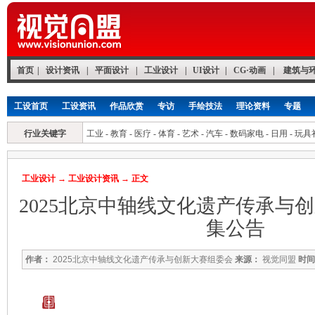
首页
|
设计资讯
|
平面设计
|
工业设计
|
UI设计
|
CG·动画
|
建筑与
工设首页
工设资讯
作品欣赏
专访
手绘技法
理论资料
专题
行业关键字
工业
-
教育
-
医疗
-
体育
-
艺术
-
汽车
-
数码家电
-
日用
-
玩具
工业设计
→
工业设计资讯
→ 正文
2025北京中轴线文化遗产传承与
集公告
作者：
2025北京中轴线文化遗产传承与创新大赛组委会
来源：
视觉同盟
时间