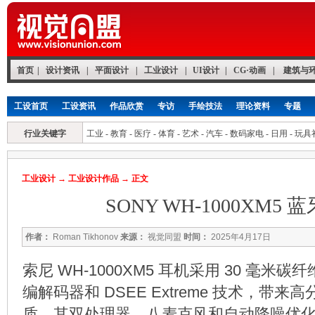
首页
|
设计资讯
|
平面设计
|
工业设计
|
UI设计
|
CG·动画
|
建筑与
工设首页
工设资讯
作品欣赏
专访
手绘技法
理论资料
专题
行业关键字
工业
-
教育
-
医疗
-
体育
-
艺术
-
汽车
-
数码家电
-
日用
-
玩具
工业设计
→
工业设计作品
→ 正文
SONY WH-1000XM5 
作者：
Roman Tikhonov
来源：
视觉同盟
时间：
2025年4月17日
索尼 WH-1000XM5 耳机采用 30 毫米碳
编解码器和 DSEE Extreme 技术，带
质。其双处理器、八麦克风和自动降噪优