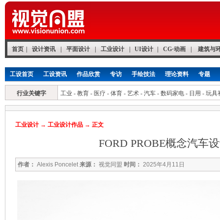
首页
|
设计资讯
|
平面设计
|
工业设计
|
UI设计
|
CG·动画
|
建筑与
工设首页
工设资讯
作品欣赏
专访
手绘技法
理论资料
专题
行业关键字
工业
-
教育
-
医疗
-
体育
-
艺术
-
汽车
-
数码家电
-
日用
-
玩具
工业设计
→
工业设计作品
→ 正文
FORD PROBE概念汽车
作者：
Alexis Poncelet
来源：
视觉同盟
时间：
2025年4月11日