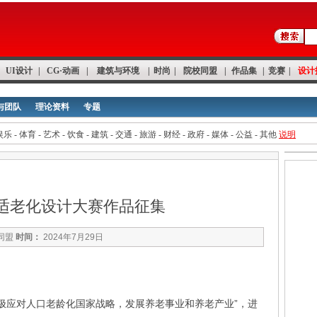
UI设计
|
CG·动画
|
建筑与环境
|
时尚
|
院校同盟
|
作品集
|
竞赛
|
设计
与团队
理论资料
专题
娱乐
-
体育
-
艺术
-
饮食
-
建筑
-
交通
-
旅游
-
财经
-
政府
-
媒体
-
公益
-
其他
说明
全国适老化设计大赛作品征集
同盟
时间：
2024年7月29日
极应对人口老龄化国家战略，发展养老事业和养老产业”，进