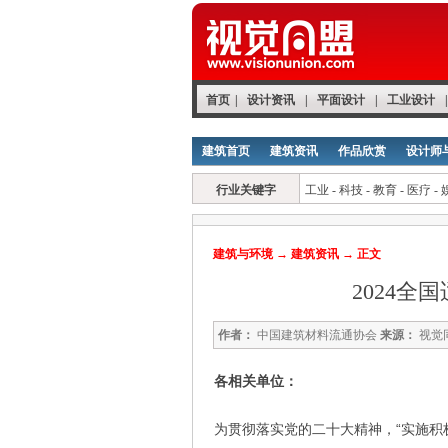
首页
|
设计资讯
|
平面设计
|
工业设计
|
建筑首页
建筑资讯
作品欣赏
设计师
行业关键字
工业
-
科技
-
教育
-
医疗
-
建筑与环境
→
建筑资讯
→ 正文
2024
作者：
中国建筑材料流通协会
来源：
视觉
各相关单位：
为贯彻落实党的二十大精神，“实施积