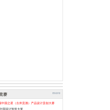
竞赛
届中国之星（古井贡酒）产品设计贡创大赛
26中国设计智造大奖