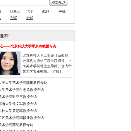
LOGO
报
汽车
酷站
手机
具
别墅
游戏
推荐
心——北京科技大学覃京燕教授专访
北京科技大学工业设计系教授、
计算机与通信工程学院博导、上
海美术学院博士生导师、台湾华
梵大学客座教授… [
详细
]
人民大学艺术学院陈炯教授专访
大学美术学院付志勇教授专访
美术学院谢亚平教授专访
邮电大学侯文军教授专访
科技大学黄朝晖教授专访
工艺美术学院顾群业教授专访
美术学院薛明教授专访