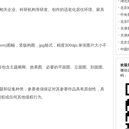
湖北
北京
由相关企业、科研机构等研发、创作的适老化居住环境、家具
中央
北京
天津
天津
北京
9mm)图幅，竖版构图，jpg格式，精度300dpi;单张图片大小不
中国
欢迎
容包含主题阐释、效果图、必要的平面图、立面图、剖面图、
微信公
码：
主题和征集种类，参赛者须保证对其参赛作品具有原创性，具
侵权或任何其他侵权行为。
）