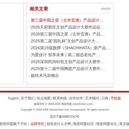
相关文章
第三届中国之星（古井贡酒）产品设计…
·
2026天府新区文创产品设计大赛作品征…
·
2026第三届中国之星（古井贡酒）产品…
·
2026第二届“园礼杯”文创产品设计大…
·
2026第19届旗牌（SHACHIHATA）新产品…
·
为爱设计 智享未来 | 第二届适老化产…
·
2025深圳民间特色文创产品设计大赛作…
·
2025第十二届中国陶瓷产品设计大赛作…
·
旋转木马杂物台
·
English
|
关于我们
|
站点地图
|
联系热线
|
合作伙伴
|
艺术顾问
|
订阅
|
手机版
版权所有 © 2004-2026 视觉同盟 visionUnion.com）
Copyright © 2004-2026 VisionUnion.com Incorporated. All rights reserved
京ICP备09005192号
视觉同盟旗下子站：
品牌专区
|
创意设计人才网
|
视觉同盟社区
|
视觉同盟论坛
|
英文