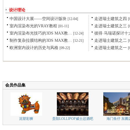
设计理论
中国设计大展——空间设计版块
走进瑞士建筑之四
[12-04]
[
室内渲染布光的VRAY教程
走进瑞士建筑之三
[01-11]
[
室内渲染布光技巧的3DS MAX教…
彼得·马瑞诺探讨十
[12-24]
制作复杂拉膜结构的3DS MAX教…
走进瑞士建筑之二
[12-21]
[
欧洲室内设计的历史与风格
走进瑞士建筑之一
[09-22]
[
会员作品集
泥塑彩狮
贵阳LOLLIPOP威士忌酒吧
海门鱼仔 东圃