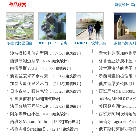
作品欣赏
建筑设计
·
室
埃塞俄比亚国会
Dorrego 1711公寓
R.MIKKELI设计方案
罗德岛海滨别
·
·
沙特螺旋几何造型阿…
意大利苏塞加纳别
[07-30]
[建筑设计]
·
·
西班牙湖边别墅
格鲁吉亚沙漠小屋
[07-04]
[建筑设计]
[1
·
·
白俄罗斯VÁLT…
波兰夏洛特的房子
[05-28]
[建筑设计]
[1
·
·
新西兰麦肯齐乡村豪…
墨西哥查帕拉住宅
[05-12]
[建筑设计]
[1
·
·
加拿大原住民艺术与…
俄罗斯梁赞公园
[04-13]
[建筑设计]
[11-
·
·
日本森林之眼住宅设…
西班牙Vibia Circus
[03-23]
[建筑设计]
·
·
韩国度假村
阿根廷MENDOZA
[03-09]
[建筑设计]
·
·
法国各地不同的水净…
美国桑多湖“Switch
[02-03]
[景观设计]
·
·
阿尔卑斯山小屋
西班牙阿利坎特哈
[01-12]
[建筑设计]
·
·
西班牙Maison Editio…
葡萄牙Lagoa de Pat
[12-22]
[室内设计]
·
·
格鲁吉亚Seregina 5…
俄罗斯顿河畔罗斯
[12-17]
[建筑设计]