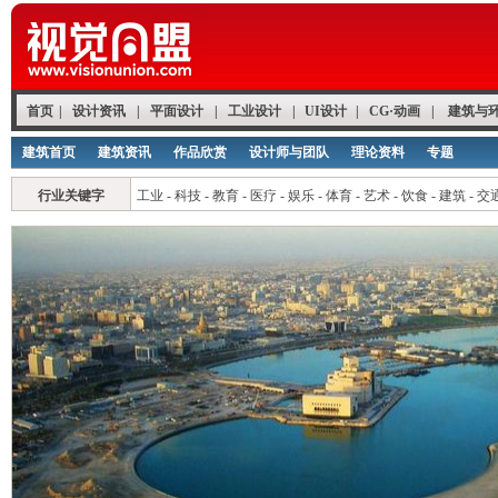
首页
|
设计资讯
|
平面设计
|
工业设计
|
UI设计
|
CG·动画
|
建筑与
建筑首页
建筑资讯
作品欣赏
设计师与团队
理论资料
专题
行业关键字
工业
-
科技
-
教育
-
医疗
-
娱乐
-
体育
-
艺术
-
饮食
-
建筑
-
交