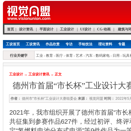
首页
|
设计资讯
|
平面设计
|
工业设计
|
UI设计
|
CG·动画
|
建筑与
工设首页
工设资讯
作品欣赏
专访
手绘技法
理论资料
专题
行业关键字
工业
-
教育
-
医疗
-
体育
-
艺术
-
汽车
-
数码家电
-
日用
-
玩具
工业设计
→
工业设计资讯
→ 正文
德州市首届“市长杯”工业设计大
作者：
德州市“市长杯”工业设计大赛组委会
来源：
视觉同盟
时间：
2022年5
2021年，我市组织开展了德州市首届“市长
共征集到参赛作品627件，经过初评、终
定“氢燃料电池分布式电源”等9件作品为一等