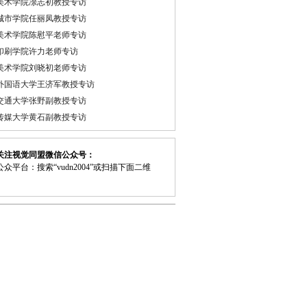
美术学院凃志初教授专访
城市学院任丽凤教授专访
美术学院陈慰平老师专访
印刷学院许力老师专访
美术学院刘晓初老师专访
外国语大学王济军教授专访
交通大学张野副教授专访
传媒大学黄石副教授专访
关注视觉同盟微信公众号：
众平台：搜索“vudn2004”或扫描下面二维