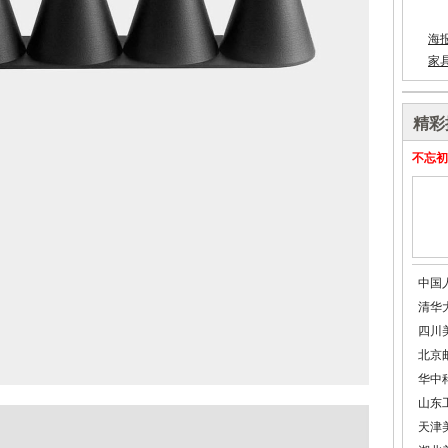
海
家
精彩
不忘初
中国
清华
四川
北京
华中
山东
天津