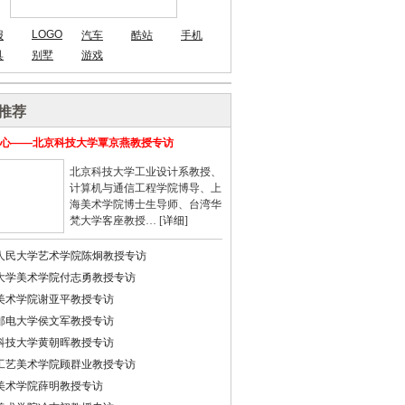
LOGO
报
汽车
酷站
手机
具
别墅
游戏
推荐
心——北京科技大学覃京燕教授专访
北京科技大学工业设计系教授、
计算机与通信工程学院博导、上
海美术学院博士生导师、台湾华
梵大学客座教授… [
详细
]
人民大学艺术学院陈炯教授专访
大学美术学院付志勇教授专访
美术学院谢亚平教授专访
邮电大学侯文军教授专访
科技大学黄朝晖教授专访
工艺美术学院顾群业教授专访
美术学院薛明教授专访