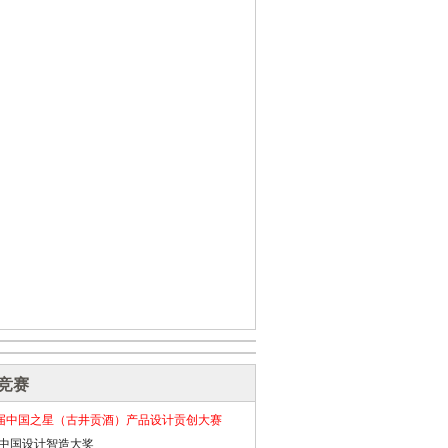
竞赛
届中国之星（古井贡酒）产品设计贡创大赛
26中国设计智造大奖