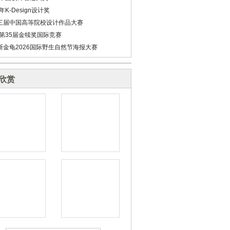
6年K-Design设计奖
三届中国高等院校设计作品大赛
6第35届金犊奖国际竞赛
斯金龟2026国际野生自然节海报大赛
欣赏