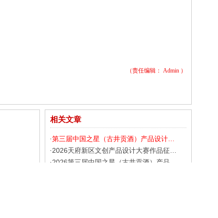
（责任编辑：
Admin
）
相关文章
第三届中国之星（古井贡酒）产品设计…
·
2026天府新区文创产品设计大赛作品征…
·
2026第三届中国之星（古井贡酒）产品…
·
2026第二届“园礼杯”文创产品设计大…
·
2026第19届旗牌（SHACHIHATA）新产品…
·
荷兰Mittereum芳香产品包装设计
·
乌克兰Nocturne香氛产品系列品牌设计
·