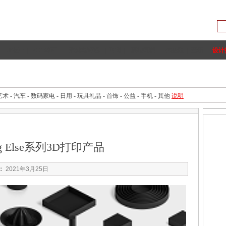
UI设计
|
CG·动画
|
建筑与环境
|
时尚
|
院校同盟
|
作品集
|
竞赛
|
设计
手绘技法
理论资料
专题
手机设计
家具设计
汽车设计
艺术
-
汽车
-
数码家电
-
日用
-
玩具礼品
-
首饰
-
公益
-
手机
-
其他
说明
ing Else系列3D打印产品
：
2021年3月25日