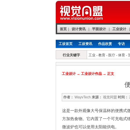
首页
|
设计资讯
|
平面设计
|
工业设计
|
工设首页
工设资讯
作品欣赏
专访
行业关键字
工业
-
教育
-
医疗
-
体育
-
工业设计
→
工业设计作品
→ 正文
作者：
WayvTech
来源：
视觉同盟
时间：
这是一款外观像大号保温杯的便携式微
方加热食物。它内置了一个可充电式锂
微波炉也可以使用太阳能供电。