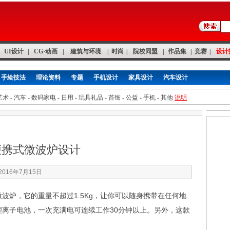
UI设计
|
CG·动画
|
建筑与环境
|
时尚
|
院校同盟
|
作品集
|
竞赛
|
设计
手绘技法
理论资料
专题
手机设计
家具设计
汽车设计
艺术
-
汽车
-
数码家电
-
日用
-
玩具礼品
-
首饰
-
公益
-
手机
-
其他
说明
便携式微波炉设计
2016年7月15日
波炉，它的重量不超过1.5Kg，让你可以随身携带在任何地
离子电池，一次充满电可连续工作30分钟以上。另外，这款