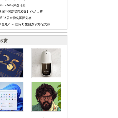
6年K-Design设计奖
三届中国高等院校设计作品大赛
6第35届金犊奖国际竞赛
斯金龟2026国际野生自然节海报大赛
欣赏