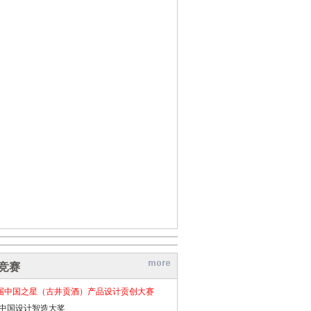
竞赛
届中国之星（古井贡酒）产品设计贡创大赛
26中国设计智造大奖