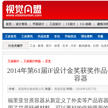
首页
|
设计资讯
|
平面设计
|
工业设计
|
UI设计
|
CG·动画
|
建筑与
工设首页
工设资讯
作品欣赏
专访
手绘技法
理论资料
专题
行业关键字
工业
-
教育
-
医疗
-
体育
-
艺术
-
汽车
-
数码家电
-
日用
-
玩具
工业设计
→
工业设计作品
→ 正文
2014年第61届iF设计金奖获奖
容器
作者：
美国博尔德有限公司
来源：
视觉同盟
时间：
2014年3月17日
福里亚甘蔗容器从新定义了外卖等产品容
用了甘蔗纤维材料，可以更好的保护里面