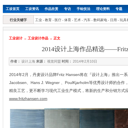
工设首页
工设资讯
作品欣赏
专访
手绘技法
理论资料
专题
行业关键字
工业
-
教育
-
医疗
-
体育
-
艺术
-
汽车
-
数码家电
-
日用
-
玩具
工业设计
→
工业设计作品
→ 正文
2014设计上海作品精选——Fritz 
作者：
设计上海
来源：
视觉同盟
时间：
2014年2月10日
2014年2月，丹麦设计品牌Fritz Hansen将在『设计上海』推出一
Jacobsen、Hans J. Wegner 、PoulKjarholm等优秀设计师的合
精良工艺，更不断学习现代工业生产模式，将新的生产和分销方式
www.fritzhansen.com