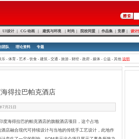
UI设计
|
CG·动画
|
建筑与环境
|
时尚
|
院校同盟
|
作品集
|
竞赛
|
设计
与团队
理论资料
专题
娱乐
-
体育
-
艺术
-
饮食
-
建筑
-
交通
-
旅游
-
财经
-
政府
-
媒体
-
公益
-
其他
说明
度海得拉巴帕克酒店
1年7月21日
印度海得拉巴的帕克酒店的旗舰酒店项目，这个占地
个房间的酒店融合现代可持续设计与当地的传统手工艺设计，此地作
计产生了一定的影响。SOM表示这个项目展示了事务所致力