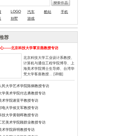
LOGO
报
汽车
酷站
手机
具
别墅
游戏
推荐
心——北京科技大学覃京燕教授专访
北京科技大学工业设计系教授、
计算机与通信工程学院博导、上
海美术学院博士生导师、台湾华
梵大学客座教授… [
详细
]
人民大学艺术学院陈炯教授专访
大学美术学院付志勇教授专访
美术学院谢亚平教授专访
邮电大学侯文军教授专访
科技大学黄朝晖教授专访
工艺美术学院顾群业教授专访
美术学院薛明教授专访