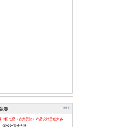
竞赛
届中国之星（古井贡酒）产品设计贡创大赛
26中国设计智造大奖