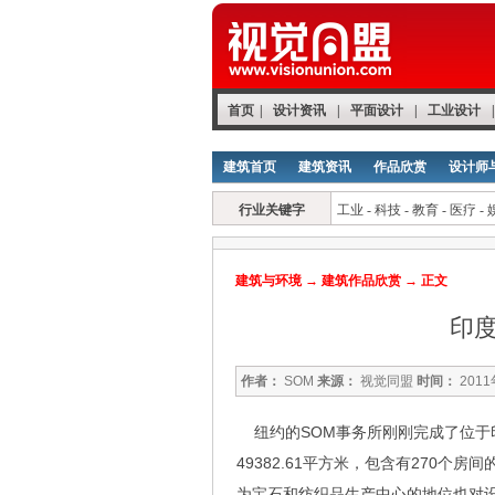
首页
|
设计资讯
|
平面设计
|
工业设计
|
建筑首页
建筑资讯
作品欣赏
设计师
行业关键字
工业
-
科技
-
教育
-
医疗
-
建筑与环境
→
建筑作品欣赏
→ 正文
印
作者：
SOM
来源：
视觉同盟
时间：
201
纽约的SOM事务所刚刚完成了位于
49382.61平方米，包含有270
为宝石和纺织品生产中心的地位也对设