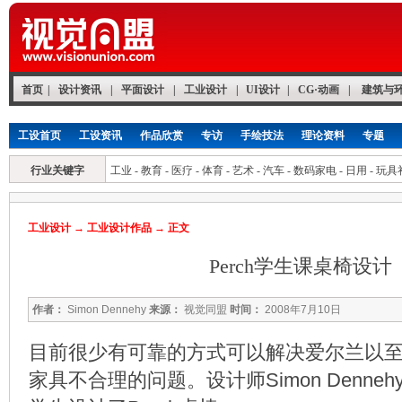
首页
|
设计资讯
|
平面设计
|
工业设计
|
UI设计
|
CG·动画
|
建筑与
工设首页
工设资讯
作品欣赏
专访
手绘技法
理论资料
专题
行业关键字
工业
-
教育
-
医疗
-
体育
-
艺术
-
汽车
-
数码家电
-
日用
-
玩具
工业设计
→
工业设计作品
→ 正文
Perch学生课桌椅设计
作者：
Simon Dennehy
来源：
视觉同盟
时间：
2008年7月10日
目前很少有可靠的方式可以解决爱尔兰以
家具不合理的问题。设计师Simon Denne