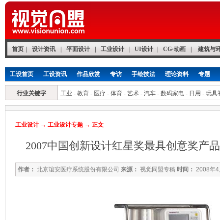
首页
|
设计资讯
|
平面设计
|
工业设计
|
UI设计
|
CG·动画
|
建筑与
工设首页
工设资讯
作品欣赏
专访
手绘技法
理论资料
专题
行业关键字
工业
-
教育
-
医疗
-
体育
-
艺术
-
汽车
-
数码家电
-
日用
-
玩具
工业设计
→
工业设计专题
→ 正文
2007中国创新设计红星奖最具创意奖产品
作者：
北京谊安医疗系统股份有限公司
来源：
视觉同盟专稿
时间：
2008年