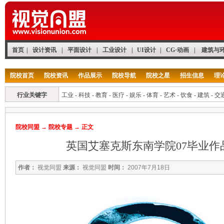
首页
|
设计资讯
|
平面设计
|
工业设计
|
UI设计
|
CG·动画
|
建筑与
院校首页
院校资讯
作品展示
院校导航
院校之星
招生信息
理
行业关键字
工业
-
科技
-
教育
-
医疗
-
娱乐
-
体育
-
艺术
-
饮食
-
建筑
-
交
院校同盟
→
院校专题
→ 正文
英国艾塞克斯东南学院07毕业作
作者：
视觉同盟
来源：
视觉同盟
时间：
2007年7月18日