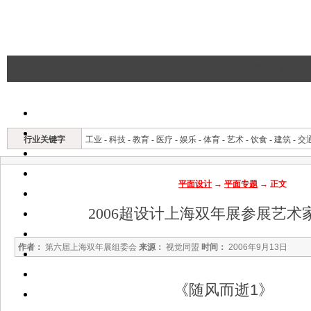
首页
|
设计资讯
|
平面设计
|
工业设计
|
UI设计
|
CG·动画
|
建筑与
行业关键字
工业
-
科技
-
教育
-
医疗
-
娱乐
-
体育
-
艺术
-
饮食
-
建筑
-
交
平面设计
→
平面专题
→ 正文
2006超设计上海双年展参展艺术
作者：
第六届上海双年展组委会
来源：
视觉同盟
时间：
2006年9月13日
《随风而逝1》