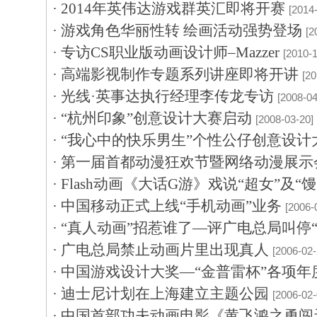
·
2014年英伟达游戏群英汇即将开赛
[2014
·
游戏角色华丽性转 绘画活动强势登场
[2
·
专访CS职业版动画设计师–Mazzer
[2010-1
·
高端影视制作专题系列讲座即将开讲
[20
·
光线·英事达执行经理李传龙专访
[2008-04
·
“杭州印象”创意设计大赛启动
[2008-03-20]
·
“我心中的快乐男生”个性公仔创意设计
·
第一届首都动漫狂欢节暨网络动漫展示会
·
Flash动画《大话G游》戏说“超女”及“馒
·
中国移动正式上线“手机动画”业务
[2006-
·
“真人动画”招惹谁了—评广电总局叫停“
·
广电总局禁止动画片里出现真人
[2006-02-
·
中国游戏设计大奖—“金普雷杯”各项年
·
迪士尼计划在上海建立主题公园
[2006-02-
·
中国首部功夫动画电影《黄飞鸿之勇闯