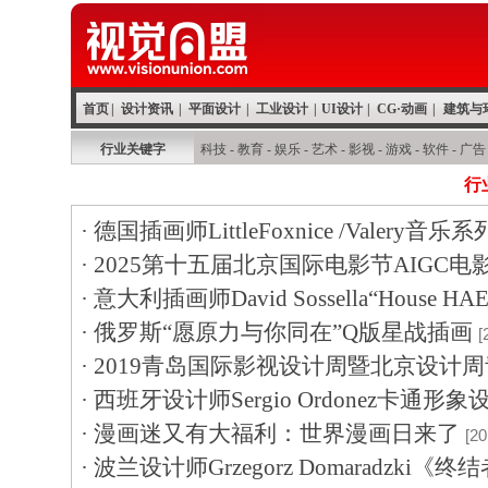
首页
|
设计资讯
|
平面设计
|
工业设计
|
UI设计
|
CG·动画
|
建筑与
行业关键字
科技
-
教育
-
娱乐
-
艺术
-
影视
-
游戏
-
软件
-
广告
行
·
德国插画师LittleFoxnice /Valery音乐
·
2025第十五届北京国际电影节AIGC
·
意大利插画师David Sossella“House H
·
俄罗斯“愿原力与你同在”Q版星战插画
[
·
2019青岛国际影视设计周暨北京设计
·
西班牙设计师Sergio Ordonez卡通形象
·
漫画迷又有大福利：世界漫画日来了
[20
·
波兰设计师Grzegorz Domaradzki《