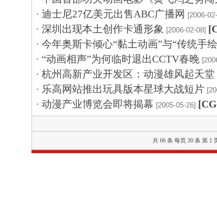
·
迪士尼27亿美元出售ABC广播网
[2006-02
·
深圳出现本土创作卡通形象
[
[2006-02-08]
·
今年奥斯卡倾心“黏土动画”与“传统手绘
·
“动画相声”为何临时退出CCTV春晚
[200
·
杭州高新产业开发区：动漫雄风起天堂
·
乐高网站推出玩具版本星球大战短片
[20
·
动漫产业博览会即将揭幕
[C
[2005-05-26]
共 66 条 每页 30 条 第 1 