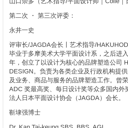
山口崇多（艺术指导/平面设计师｜Collé
第二次 ・ 第三次评委：
永井一史
评审长/JAGDA会长丨艺术指导/HAKUHOD
毕业于多摩美术大学平面设计系，之后进入博
年，创立了以设计为核心的品牌塑造公司 HA
DESIGN。负责为各类企业及行政机构提
及业务、商品与服务的品牌塑造工作。曾
ADC 奖最高奖、每日设计奖等众多国内外
法人日本平面设计协会（JAGDA）会长。
靳埭强博士
Dr. Kan Tai-keung SBS. BBS. AGI