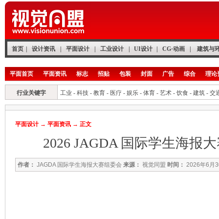
首页
|
设计资讯
|
平面设计
|
工业设计
|
UI设计
|
CG·动画
|
建筑与
平面首页
平面资讯
标志
招贴
包装
封面
广告
综合
理论
行业关键字
工业
-
科技
-
教育
-
医疗
-
娱乐
-
体育
-
艺术
-
饮食
-
建筑
-
交
平面设计
→
平面资讯
→ 正文
2026 JAGDA 国际学生海
作者：
JAGDA 国际学生海报大赛组委会
来源：
视觉同盟
时间：
2026年6月