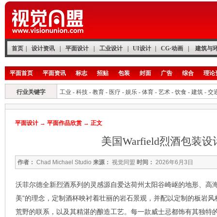
首页
|
设计资讯
|
平面设计
|
工业设计
|
UI设计
|
CG·动画
|
建筑与
平面首页
平面资讯
标志
招贴
包装
封面
广告
综合
理论
行业关键字
工业
-
科技
-
教育
-
医疗
-
娱乐
-
体育
-
艺术
-
饮食
-
建筑
-
交
平面设计
→
平面作品欣赏
→ 正文
美国Warfield烈酒包装设
作者：
Chad Michael Studio
来源：
视觉同盟
时间：
2026年6月3日
沃菲尔德全新烈酒系列的灵感源自爱达荷州太阳谷崎岖的地形、高海
美”的理念，定制酒杯映衬着壮丽的岩石景观，并配以定制的板岩风
荒野的联系，以及其精湛的酿造工艺。每一款威士忌都饰有其独特