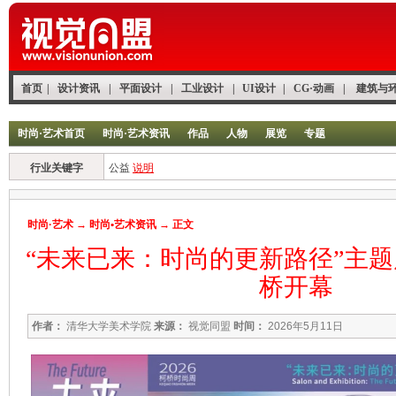
首页
|
设计资讯
|
平面设计
|
工业设计
|
UI设计
|
CG·动画
|
建筑与
时尚·艺术首页
时尚·艺术资讯
作品
人物
展览
专题
行业关键字
公益
说明
时尚·艺术
→
时尚•艺术资讯
→ 正文
“未来已来：时尚的更新路径”主
桥开幕
作者：
清华大学美术学院
来源：
视觉同盟
时间：
2026年5月11日