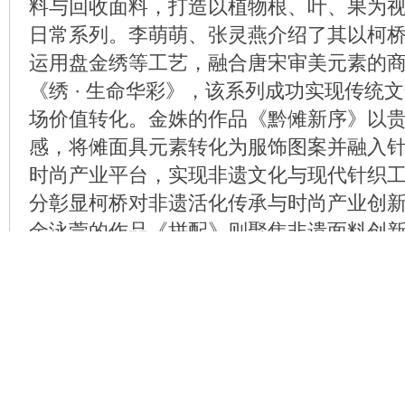
料与回收面料，打造以植物根、叶、果为
日常系列。李萌萌、张灵燕介绍了其以柯
运用盘金绣等工艺，融合唐宋审美元素的
《绣 · 生命华彩》，该系列成功实现传统
场价值转化。金姝的作品《黔傩新序》以
感，将傩面具元素转化为服饰图案并融入
时尚产业平台，实现非遗文化与现代针织
分彰显柯桥对非遗活化传承与时尚产业创
金泳萱的作品《拼配》则聚焦非遗面料创
保皮革、亮银丝蕾丝等多元化的融合，打
印象，赋予非遗面料年轻化、时尚化的全
品《Wear about You》基于可持续设
置衣物再设计，并通过服装的包裹性结构
设计师们立足柯桥纺织产业优势，以多元