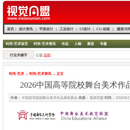
首页
|
设计资讯
|
平面设计
|
工业设计
|
UI设计
|
CG·动画
|
建筑与
时尚·艺术首页
时尚·艺术资讯
作品
人物
展览
专题
行业关键字
公益
说明
时尚·艺术
→
时尚•艺术资讯
→ 正文
2026中国高等院校舞台美术
作者：
中国高等院校舞台美术作品展组委会
来源：
视觉同盟
时间：
2026年