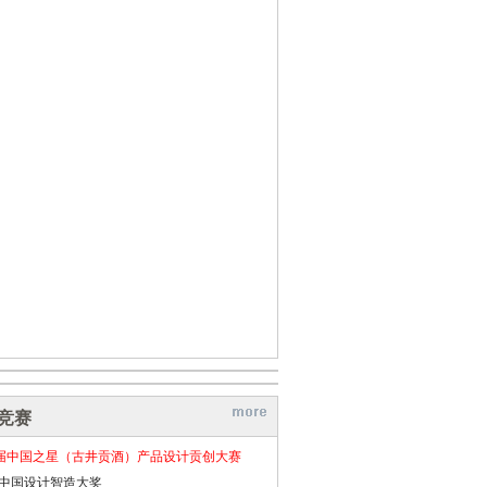
竞赛
届中国之星（古井贡酒）产品设计贡创大赛
26中国设计智造大奖