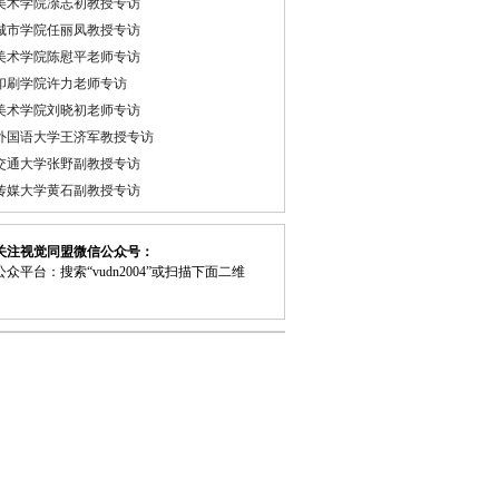
美术学院凃志初教授专访
城市学院任丽凤教授专访
美术学院陈慰平老师专访
印刷学院许力老师专访
美术学院刘晓初老师专访
外国语大学王济军教授专访
交通大学张野副教授专访
传媒大学黄石副教授专访
关注视觉同盟微信公众号：
众平台：搜索“vudn2004”或扫描下面二维