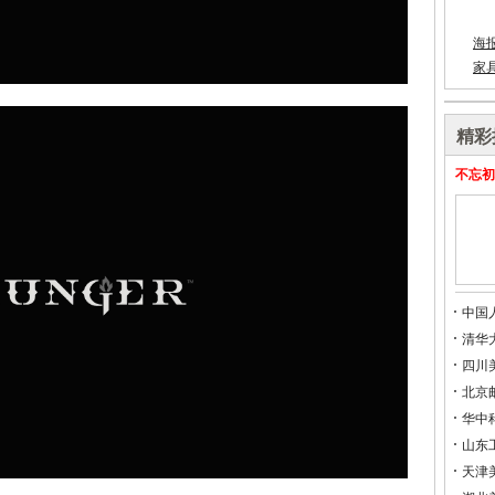
海
家
精彩
不忘初
中国
清华
四川
北京
华中
山东
天津