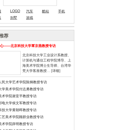
LOGO
报
汽车
酷站
手机
具
别墅
游戏
推荐
心——北京科技大学覃京燕教授专访
北京科技大学工业设计系教授、
计算机与通信工程学院博导、上
海美术学院博士生导师、台湾华
梵大学客座教授… [
详细
]
人民大学艺术学院陈炯教授专访
大学美术学院付志勇教授专访
美术学院谢亚平教授专访
邮电大学侯文军教授专访
科技大学黄朝晖教授专访
工艺美术学院顾群业教授专访
美术学院薛明教授专访