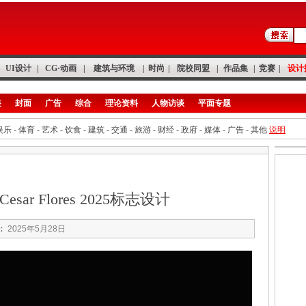
UI设计
|
CG·动画
|
建筑与环境
|
时尚
|
院校同盟
|
作品集
|
竞赛
|
设计
装
封面
广告
综合
理论资料
人物访谈
平面专题
娱乐
-
体育
-
艺术
-
饮食
-
建筑
-
交通
-
旅游
-
财经
-
政府
-
媒体
-
广告
-
其他
说明
ar Flores 2025标志设计
：
2025年5月28日