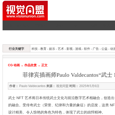
首页
|
设计资讯
|
平面设计
|
工业设计
|
UI设计
|
CG·动画
|
建筑与
CG首页
CG资讯
作品欣赏
原创榜
动画理论
人物与团队
专题
行业关键字
科技
-
教育
-
娱乐
-
艺术
-
影视
-
游戏
-
软件
-
广告
-
公益
-
动
CG·动画
→
作品欣赏
→ 正文
菲律宾插画师Paulo Valdecantos“武
作者：
Paulo Valdecantos
来源：
视觉同盟
时间：
2025年5月6日
武士 NFT 艺术将日本传统武士文化与前沿数字艺术相融合，创造
的融合。受传奇武士（荣誉、纪律和力量的象征）的启发，这类 NF
设计精美、令人惊艳的角色为特色，体现了武士的凶悍精神。