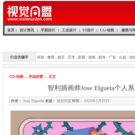
首页
|
设计资讯
|
平面设计
|
工业设计
|
UI设计
|
CG·动画
|
建筑与
CG首页
CG资讯
作品欣赏
原创榜
动画理论
人物与团队
专题
行业关键字
科技
-
教育
-
娱乐
-
艺术
-
影视
-
游戏
-
软件
-
广告
-
公益
-
动
CG·动画
→
作品欣赏
→ 正文
智利插画师Jose Elgueta个
作者：
Jose Elgueta
来源：
视觉同盟
时间：
2025年1月20日