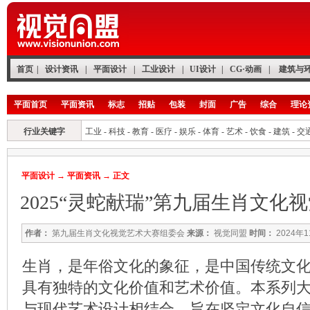
首页
|
设计资讯
|
平面设计
|
工业设计
|
UI设计
|
CG·动画
|
建筑与
平面首页
平面资讯
标志
招贴
包装
封面
广告
综合
理论
行业关键字
工业
-
科技
-
教育
-
医疗
-
娱乐
-
体育
-
艺术
-
饮食
-
建筑
-
交
平面设计
→
平面资讯
→ 正文
2025“灵蛇献瑞”第九届生肖文化
作者：
第九届生肖文化视觉艺术大赛组委会
来源：
视觉同盟
时间：
2024年1
生肖，是年俗文化的象征，是中国传统文
具有独特的文化价值和艺术价值。本系列
与现代艺术设计相结合，旨在坚定文化自