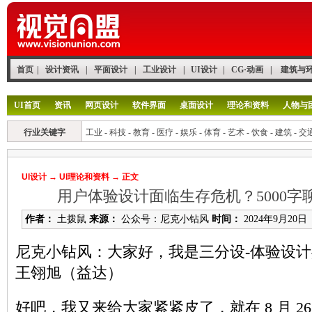
首页
|
设计资讯
|
平面设计
|
工业设计
|
UI设计
|
CG·动画
|
建筑与
UI首页
资讯
网页设计
软件界面
桌面设计
理论和资料
人物与
行业关键字
工业
-
科技
-
教育
-
医疗
-
娱乐
-
体育
-
艺术
-
饮食
-
建筑
-
交
UI设计
→
UI理论和资料
→ 正文
用户体验设计面临生存危机？5000字
作者：
土拨鼠
来源：
公众号：尼克小钻风
时间：
2024年9月20日
尼克小钻风：大家好，我是三分设-体验设计
王翎旭（益达）
好吧，我又来给大家紧紧皮了，就在 8 月 2