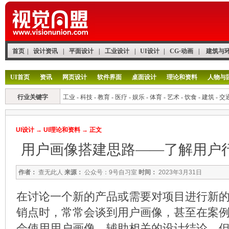
首页
|
设计资讯
|
平面设计
|
工业设计
|
UI设计
|
CG·动画
|
建筑与
UI首页
资讯
网页设计
软件界面
桌面设计
理论和资料
人物与
行业关键字
工业
-
科技
-
教育
-
医疗
-
娱乐
-
体育
-
艺术
-
饮食
-
建筑
-
交
UI设计
→
UI理论和资料
→ 正文
用户画像搭建思路——了解用户
作者：
查无此人
来源：
公众号：9号自习室
时间：
2023年3月31日
在讨论一个新的产品或需要对项目进行新
销点时，常常会谈到用户画像，甚至在案
会使用用户画像，辅助相关的设计结论，