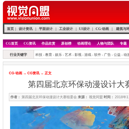
首页
|
设计资讯
|
平面设计
|
工业设计
|
UI设计
|
CG·动画
|
建筑与
CG首页
CG资讯
作品欣赏
原创榜
动画理论
人物与团队
专题
行业关键字
科技
-
教育
-
娱乐
-
艺术
-
影视
-
游戏
-
软件
-
广告
-
公益
-
动
CG·动画
→
CG资讯
→ 正文
第四届北京环保动漫设计大
作者：
第四届北京环保动漫设计大赛组委会
来源：
视觉同盟
时间：
2018年1