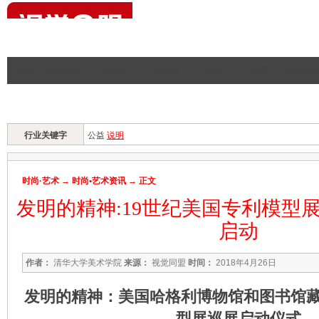
首页
|
设计资讯
|
平面设计
|
工业设计
|
UI设计
|
CG·动画
|
建筑与
时尚·艺术首页
时尚·艺术资讯
作品
人物
展览
专题
行业关键字
公益
说明
时尚·艺术
→
时尚•艺术资讯
→ 正文
发明的精神:19世纪美国专利模型
启动
作者：
清华大学美术学院
来源：
视觉同盟
时间：
2018年4月26日
发明的精神：美国哈格利博物馆和图书馆藏
型展巡展启动仪式