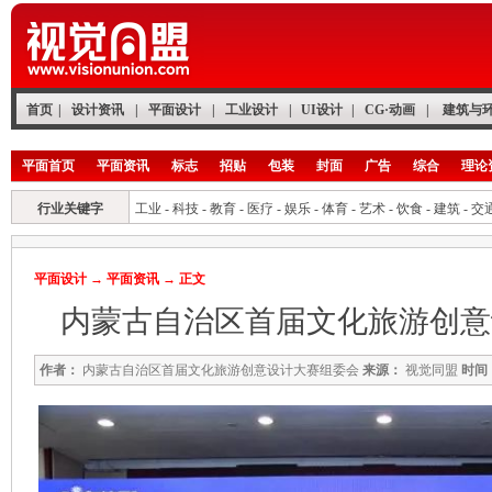
首页
|
设计资讯
|
平面设计
|
工业设计
|
UI设计
|
CG·动画
|
建筑与
平面首页
平面资讯
标志
招贴
包装
封面
广告
综合
理论
行业关键字
工业
-
科技
-
教育
-
医疗
-
娱乐
-
体育
-
艺术
-
饮食
-
建筑
-
交
平面设计
→
平面资讯
→ 正文
内蒙古自治区首届文化旅游创意
作者：
内蒙古自治区首届文化旅游创意设计大赛组委会
来源：
视觉同盟
时间