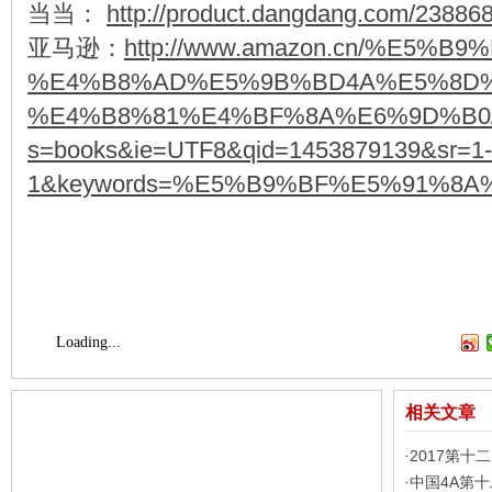
当当：
http://product.dangdang.com/23886
亚马逊：
http://www.amazon.cn/%E5
%E4%B8%AD%E5%9B%BD4A%E5%8D%
%E4%B8%81%E4%BF%8A%E6%9D%B0/dp/
s=books&ie=UTF8&qid=1453879139&sr=1-
1&keywords=%E5%B9%BF%E5%91%8
Loading...
相关文章
2017第十
·
中国4A第
·