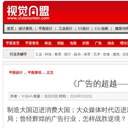
首页
|
设计资讯
|
平面设计
|
工业设计
|
UI设计
|
CG·动画
|
建筑与
平面首页
平面资讯
标志
招贴
包装
封面
广告
综合
理论
行业关键字
工业
-
科技
-
教育
-
医疗
-
娱乐
-
体育
-
艺术
-
饮食
-
建筑
-
交
平面设计
→
平面资讯
→ 正文
《广告的超越—
作者：
中国4A
来源：
视觉同盟
时间：
2016年2月2日
制造大国迈进消费大国；大众媒体时代迈进
局；曾经辉煌的广告行业，怎样战胜逆境？