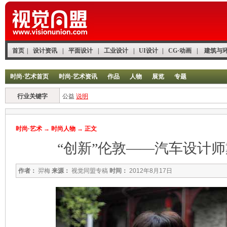
首页
|
设计资讯
|
平面设计
|
工业设计
|
UI设计
|
CG·动画
|
建筑与
时尚·艺术首页
时尚·艺术资讯
作品
人物
展览
专题
行业关键字
公益
说明
时尚·艺术
→
时尚人物
→ 正文
“创新”伦敦——汽车设计
作者：
羿梅
来源：
视觉同盟专稿
时间：
2012年8月17日