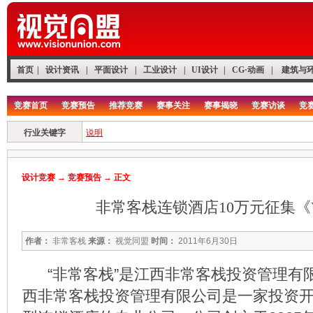
首页
|
设计资讯
|
平面设计
|
工业设计
|
UI设计
|
CG·动画
|
建筑与
竞赛首页
竞赛预告
推荐竞赛
赛事关注
赛事揭晓
竞赛访谈
竞
行业关键字
说明
设计竞赛
→
竞赛预告
→ 正文
非常客栈连锁酒店10万元征集《
作者：
非常客栈
来源：
视觉同盟
时间：
2011年6月30日
“非常客栈”是江西非常客栈投资管理有
西非常客栈投资管理有限公司是一家投资